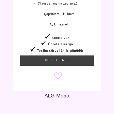
·
Cilası saf sızma zeytinyağı
·
Çap:90cm , H:48cm
·
Açık hazneli
Stokta var
Ücretsiz kargo
Teslim süresi 14 iş günüdür
SEPETE EKLE
ALG Masa