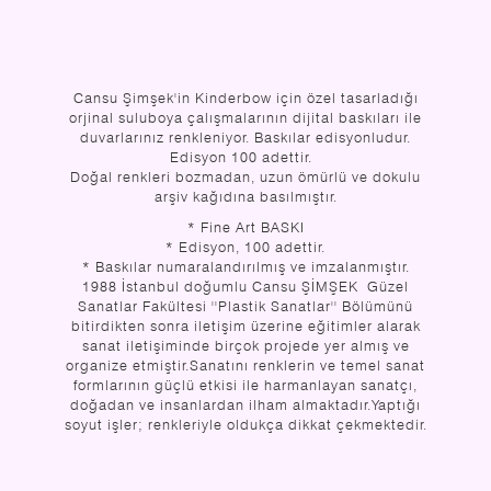
Cansu Şimşek'in Kinderbow için özel tasarladığı
orjinal suluboya çalışmalarının dijital baskıları ile
duvarlarınız renkleniyor. Baskılar edisyonludur.
Edisyon 100 adettir.
Doğal renkleri bozmadan, uzun ömürlü ve dokulu
arşiv kağıdına basılmıştır.
* Fine Art BASKI
* Edisyon, 100 adettir.
* Baskılar numaralandırılmış ve imzalanmıştır.
1988 İstanbul doğumlu Cansu ŞİMŞEK Güzel
Sanatlar Fakültesi ''Plastik Sanatlar'' Bölümünü
bitirdikten sonra iletişim üzerine eğitimler alarak
sanat iletişiminde birçok projede yer almış ve
organize etmiştir.Sanatını renklerin ve temel sanat
formlarının güçlü etkisi ile harmanlayan sanatçı,
doğadan ve insanlardan ilham almaktadır.Yaptığı
soyut işler; renkleriyle oldukça dikkat çekmektedir.