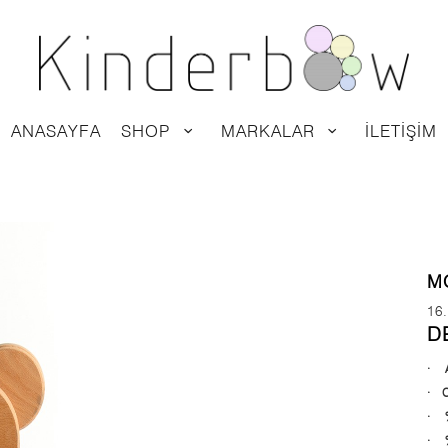
ANASAYFA
SHOP
MARKALAR
İLETIŞIM
M
16
D
·
·
Ci
·
·