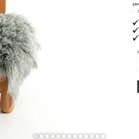
çan
·
S