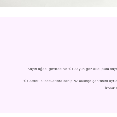
Kayın ağacı gövdesi ve %100 yün göz alıcı pufu sayes
%100deri aksesuarlara sahip %100keçe çantasını ayrıca
İkonik 