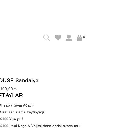
0
OUSE Sandalye
.400,00 ₺
ETAYLAR
Ahşap (Kayın Ağacı)
lası saf sızma zeytinyağı
%100 Yün puf
%100 İthal Keçe & Vejital dana derisi aksesuarlı