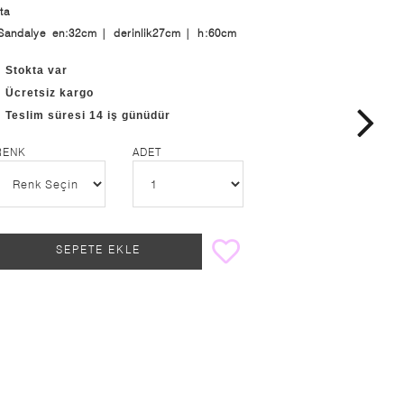
ta
andalye en:32cm | derinlik27cm | h:60cm
Stokta var
Ücretsiz kargo
Teslim süresi 14 iş günüdür
RENK
ADET
SEPETE EKLE