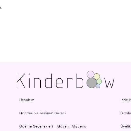
r.
Hesabım
İade K
Gönderi ve Teslimat Süreci
Gizlil
Ödeme Seçenekleri | Güvenli Alışveriş
Üyeli