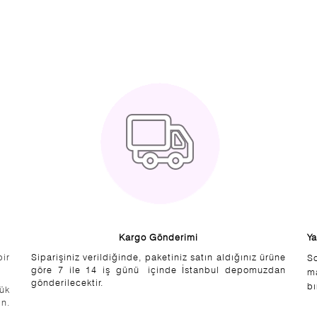
Kargo Gönderimi
Ya
bir
Siparişiniz verildiğinde, paketiniz satın aldığınız ürüne
S
göre 7 ile 14 iş günü içinde İstanbul depomuzdan
m
gönderilecektir.
bı
şük
n.